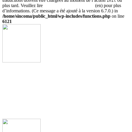
traductions doivent être chargées au moment de l’action
ou
init
plus tard. Veuillez lire
Débogage dans WordPress
(en) pour plus
d’informations. (Ce message a été ajouté à la version 6.7.0.) in
/home/sincoma/public_html/wp-includes/functions.php
on line
6121
Accueil
Sinco
Activité metier
Realisation
contactez nous