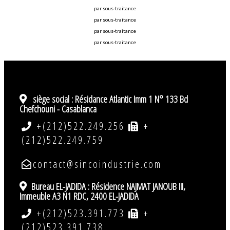
par sous-traitance
par sous-traitance
par sous-traitance
par sous-traitance
siège social :
Résidance Atlantic Imm 1 N° 133 Bd
Chefchouni - Casablanca
+(212)522.249.256
+
(212)522.249.759
contact@sincoindustrie.com
Bureau EL-JADIDA : Résidence NAJMAT JANOUB III,
Immeuble A3 N1 RDC, 2400 EL-JADIDA
+(212)523.391.773
+
(212)523.391.738