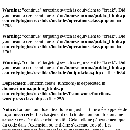
Warning
: "continue" targeting switch is equivalent to "break". Did
you mean to use "continue 2"? in
/home/sincoma/public_html/wp-
content/plugins/revslider/includes/operations.class.php
on line
2758
Warning
: "continue" targeting switch is equivalent to "break". Did
you mean to use "continue 2"? in
/home/sincoma/public_html/wp-
content/plugins/revslider/includes/operations.class.php
on line
2762
Warning
: "continue" targeting switch is equivalent to "break". Did
you mean to use "continue 2"? in
/home/sincoma/public_html/wp-
content/plugins/revslider/includes/output.class.php
on line
3684
Deprecated
: Function create_function() is deprecated in
/home/sincoma/public_html/wp-
content/plugins/revslider/includes/framework/functions-
wordpress.class.php
on line
258
Notice
: La fonction _load_textdomain_just_in_time a été appelée de
façon
incorrecte
. Le chargement de la traduction pour le domaine
a été déclenché trop tôt. Cela indique généralement que
mesmerize
du code dans l’extension ou le thème s’exécute trop tôt. Les