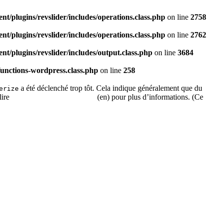
t/plugins/revslider/includes/operations.class.php
on line
2758
t/plugins/revslider/includes/operations.class.php
on line
2762
t/plugins/revslider/includes/output.class.php
on line
3684
functions-wordpress.class.php
on line
258
a été déclenché trop tôt. Cela indique généralement que du
erize
lire
Débogage dans WordPress
(en) pour plus d’informations. (Ce