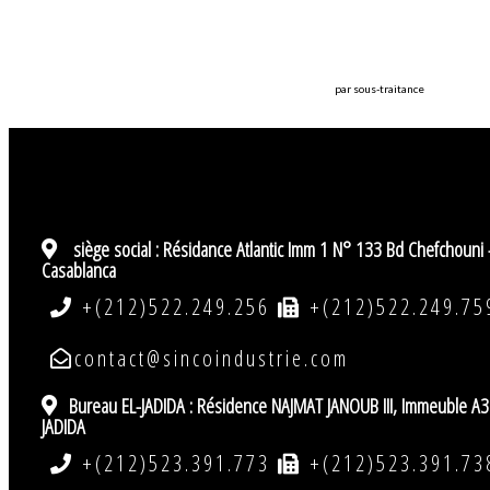
par sous-traitance
siège social :
Résidance Atlantic Imm 1 N° 133 Bd Chefchouni 
Casablanca
+(212)522.249.256
+(212)522.249.75
contact@sincoindustrie.com
Bureau EL-JADIDA : Résidence NAJMAT JANOUB III, Immeuble A3
JADIDA
+(212)523.391.773
+(212)523.391.73