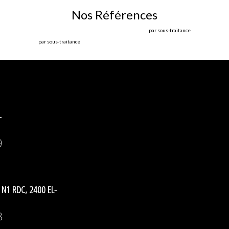
Nos Références
par sous-traitance
par sous-traitance
-
9
 N1 RDC, 2400 EL-
8