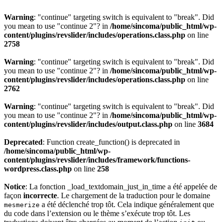
Warning
: "continue" targeting switch is equivalent to "break". Did
you mean to use "continue 2"? in
/home/sincoma/public_html/wp-
content/plugins/revslider/includes/operations.class.php
on line
2758
Warning
: "continue" targeting switch is equivalent to "break". Did
you mean to use "continue 2"? in
/home/sincoma/public_html/wp-
content/plugins/revslider/includes/operations.class.php
on line
2762
Warning
: "continue" targeting switch is equivalent to "break". Did
you mean to use "continue 2"? in
/home/sincoma/public_html/wp-
content/plugins/revslider/includes/output.class.php
on line
3684
Deprecated
: Function create_function() is deprecated in
/home/sincoma/public_html/wp-
content/plugins/revslider/includes/framework/functions-
wordpress.class.php
on line
258
Notice
: La fonction _load_textdomain_just_in_time a été appelée de
façon
incorrecte
. Le chargement de la traduction pour le domaine
a été déclenché trop tôt. Cela indique généralement que
mesmerize
du code dans l’extension ou le thème s’exécute trop tôt. Les