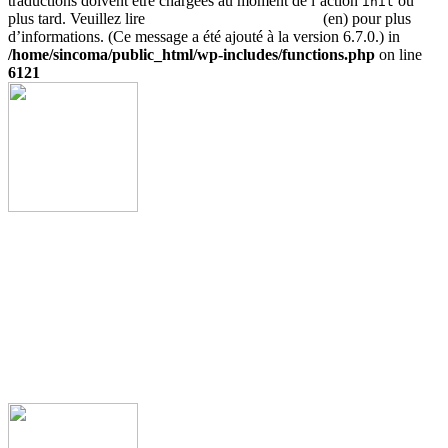
traductions doivent être chargées au moment de l’action
ou
init
plus tard. Veuillez lire
Débogage dans WordPress
(en) pour plus
d’informations. (Ce message a été ajouté à la version 6.7.0.) in
/home/sincoma/public_html/wp-includes/functions.php
on line
6121
Accueil
Sinco
Activité metier
Realisation
contactez nous