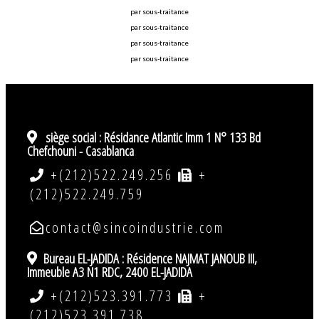
par sous-traitance
par sous-traitance
par sous-traitance
par sous-traitance
siège social :
Résidance Atlantic Imm 1 N° 133 Bd
Chefchouni - Casablanca
+(212)522.249.256
+
(212)522.249.759
contact@sincoindustrie.com
Bureau EL-JADIDA : Résidence NAJMAT JANOUB III,
Immeuble A3 N1 RDC, 2400 EL-JADIDA
+(212)523.391.773
+
(212)523.391.738